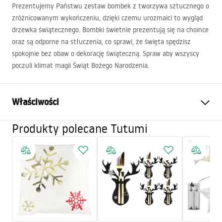
Prezentujemy Państwu zestaw bombek z tworzywa sztucznego o
zróżnicowanym wykończeniu, dzięki czemu urozmaici to wygląd
drzewka świątecznego. Bombki świetnie prezentują się na choince
oraz są odporne na stłuczenia, co sprawi, że święta spędzisz
spokojnie bez obaw o dekorację świąteczną. Spraw aby wszyscy
poczuli klimat magii Świąt Bożego Narodzenia.
Właściwości
Produkty polecane Tutumi
Kolor
Złoty, Różowy
Ilość elementów
101
szt
Materiał
Plastik, Tworzywo sztuczne
Kod producenta
311437