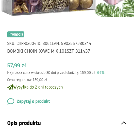
Promocja
SKU
:
CHR-02004
ID
:
8061
EAN
:
5902557380244
BOMBKI CHOINKOWE MIX 101SZT 311437
57,99 zł
-
64
%
Najniższa cena w okresie 30 dni przed obniżką:
159,00 zł
Cena regularna
:
159,00 zł
Wysyłka do 2 dni roboczych
Zapytaj o produkt
Opis produktu