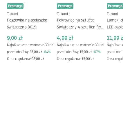
Promocja
Promocja
Promocja
Tutumi
Tutumi
Tutumi
Poszewka na poduszkę
Pokrowiec na sztućce
Lampki choin
świąteczną BC19
Świąteczny 4 szt. Renifer
LED papierow
Czarny
CD008
9,00 zł
4,99 zł
11,99 zł
Najniższa cena w okresie 30 dni
Najniższa cena w okresie 30 dni
Najniższa cena 
przed obniżką:
25,00 zł
-
64
%
przed obniżką:
15,00 zł
-
67
%
przed obniżką:
Cena regularna
:
25,00 zł
Cena regularna
:
15,00 zł
Cena regularna