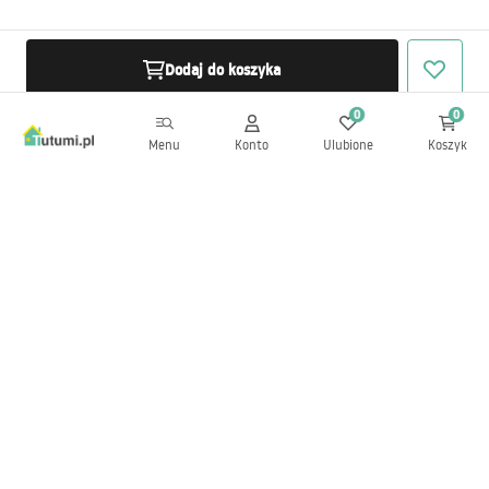
Dodaj do koszyka
0
0
Menu
Konto
Ulubione
Koszyk
Newsletter
Bądź na bieżąco z nowościami i promocjami!
Zapisz się
Wprowadzając i zatwierdzając swoje dane wyrażasz zgodę na