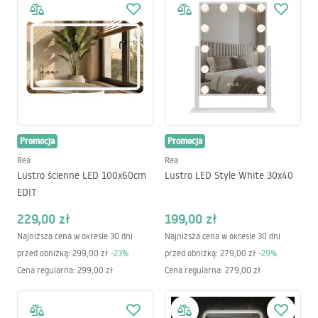
Promocja
Promocja
Rea
Rea
Lustro ścienne LED 100x60cm
Lustro LED Style White 30x40
EDIT
229,00 zł
199,00 zł
Najniższa cena w okresie 30 dni
Najniższa cena w okresie 30 dni
przed obniżką:
299,00 zł
-
23
%
przed obniżką:
279,00 zł
-
29
%
Cena regularna
:
299,00 zł
Cena regularna
:
279,00 zł