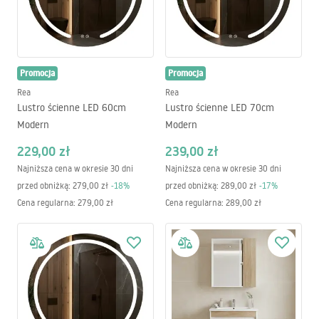
Promocja
Promocja
Rea
Rea
Lustro ścienne LED 60cm
Lustro ścienne LED 70cm
Modern
Modern
229,00 zł
239,00 zł
Najniższa cena w okresie 30 dni
Najniższa cena w okresie 30 dni
przed obniżką:
279,00 zł
-
18
%
przed obniżką:
289,00 zł
-
17
%
Cena regularna
:
279,00 zł
Cena regularna
:
289,00 zł