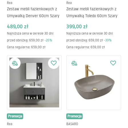
Rea
Rea
Zestaw mebli łazienkowych z
Zestaw mebli łazienkowych z
Umywalką Denver 60cm Szary
Umywalką Toledo 60cm Szary
489,00 zł
399,00 zł
Najniższa cena w okresie 30 dni
Najniższa cena w okresie 30 dni
przed obniżką:
659,00 zł
-
26
%
przed obniżką:
659,00 zł
-
39
%
Cena regularna
:
659,00 zł
Cena regularna
:
659,00 zł
Promocja
Promocja
Rea
BASARO