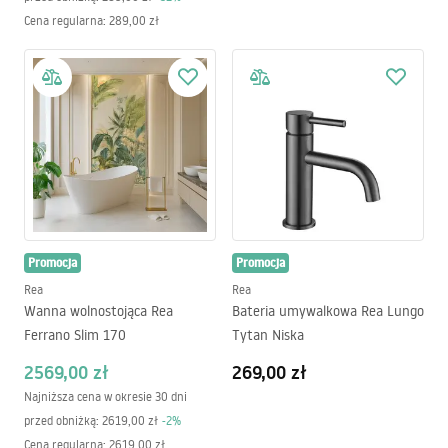
Cena regularna
:
289,00 zł
Promocja
Promocja
Rea
Rea
Wanna wolnostojąca Rea
Bateria umywalkowa Rea Lungo
Ferrano Slim 170
Tytan Niska
2569,00 zł
269,00 zł
Najniższa cena w okresie 30 dni
przed obniżką:
2619,00 zł
-
2
%
Cena regularna
:
2619,00 zł