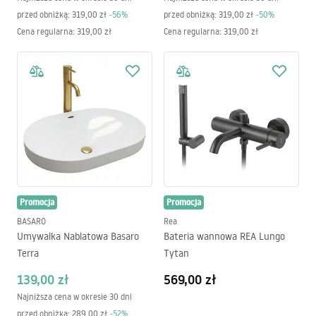
przed obniżką:
319,00 zł
-
56
%
przed obniżką:
319,00 zł
-
50
%
Cena regularna
:
319,00 zł
Cena regularna
:
319,00 zł
Promocja
Promocja
BASARO
Rea
Umywalka Nablatowa Basaro
Bateria wannowa REA Lungo
Terra
Tytan
139,00 zł
569,00 zł
Najniższa cena w okresie 30 dni
przed obniżką:
289,00 zł
-
52
%