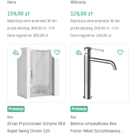
Hera
Wiktoria
139,00 zł
129,00 zł
Najniższa cena w okresie 30 dni
Najniższa cena w okresie 30 dni
przed obniżką:
309,00 zł
-
55
%
przed obniżką:
249,00 zł
-
48
%
Cena regularna
:
309,00 zł
Cena regularna
:
249,00 zł
Promocja
Promocja
Rea
Rea
Drzwi Prysznicowe Uchylne REA
Bateria umywalkowa Rea
Rapid Swing Chrom 120
Foster Nikiel Szczotkowany