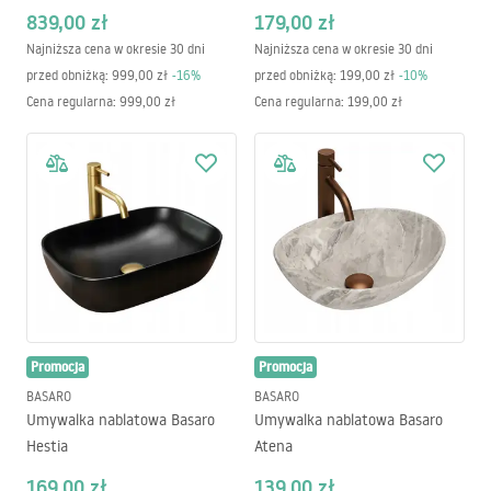
Wysoka
839,00 zł
179,00 zł
Najniższa cena w okresie 30 dni
Najniższa cena w okresie 30 dni
przed obniżką:
999,00 zł
-
16
%
przed obniżką:
199,00 zł
-
10
%
Cena regularna
:
999,00 zł
Cena regularna
:
199,00 zł
Promocja
Promocja
BASARO
BASARO
Umywalka nablatowa Basaro
Umywalka nablatowa Basaro
Hestia
Atena
169,00 zł
139,00 zł