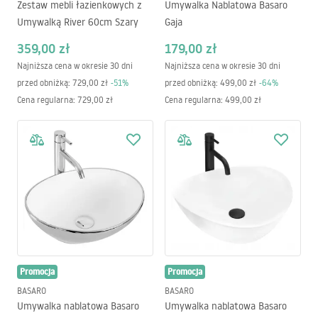
Zestaw mebli łazienkowych z
Umywalka Nablatowa Basaro
Umywalką River 60cm Szary
Gaja
359,00 zł
179,00 zł
Najniższa cena w okresie 30 dni
Najniższa cena w okresie 30 dni
przed obniżką:
729,00 zł
-
51
%
przed obniżką:
499,00 zł
-
64
%
Cena regularna
:
729,00 zł
Cena regularna
:
499,00 zł
Promocja
Promocja
BASARO
BASARO
Umywalka nablatowa Basaro
Umywalka nablatowa Basaro