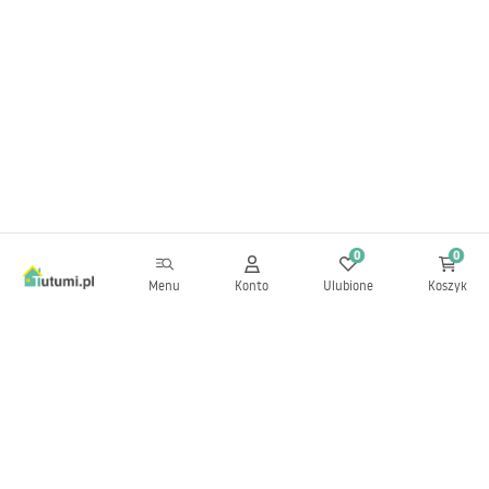
0
0
Menu
Konto
Ulubione
Koszyk
Newsletter
Bądź na bieżąco z nowościami i promocjami!