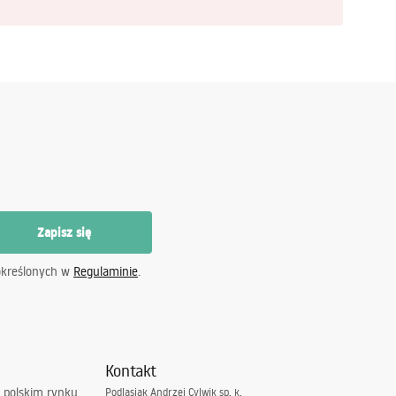
Zapisz się
określonych w
Regulaminie
.
Kontakt
 polskim rynku
Podlasiak Andrzej Cylwik sp. k.