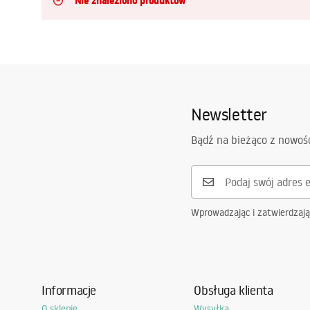
Nie znaleziono produktów
Szlafroki piżamy
Dzieci
Newsletter
Oświetlenie
Bądź na bieżąco z nowoś
Sport Turystyka
Uchwyty do telewizorów
Wprowadzając i zatwierdzaj
Zwierzęta
Boho
Informacje
Obsługa klienta
O sklepie
Wysyłka
Okazje