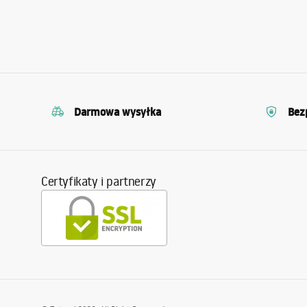
Oświetlenie ogrodowe
Plaża
Turystyka
Darmowa wysyłka
Bez
Parasole
Zobacz wszystkie
Certyfikaty i partnerzy