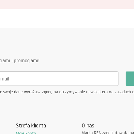
ciami i promocjami!
ąc swoje dane wyrażasz zgodę na otrzymywanie newslettera na zasadach 
Strefa klienta
O nas
Marka REA zadebiutowała na
Moje konto