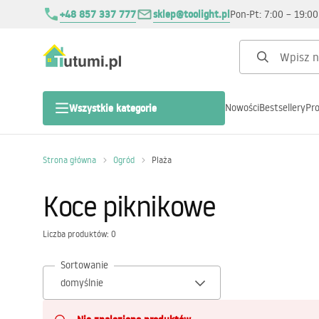
+48 857 337 777
sklep@toolight.pl
Pon-Pt: 7:00 – 19:00
Nowości
Bestsellery
Pr
Wszystkie kategorie
Dom
Strona główna
Ogród
Plaża
Boże Narodzenie
Koce piknikowe
Salon
Liczba produktów: 0
Sortowanie
Sypialnia
Kuchnia Łazienka