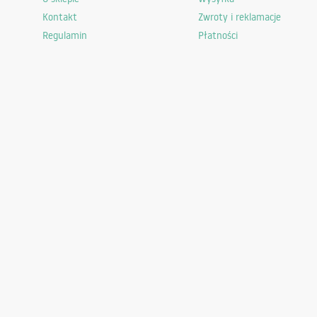
Kontakt
Zwroty i reklamacje
Zobacz wszystkie
Regulamin
Płatności
Ogród
Meble ogrodowe
Prace w ogrodzie
Pawilony i altany
Osłony i Maty
Wózki i taczki
Dekoracje