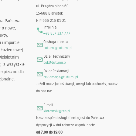
ul. Przędzalniana 60
15-688 Białystok
 na Państwa
NIP 966-216-01-21
Infolinia
ę o nowe,
+48 857 337 777
ukty.
Obsługa klienta
i i imporcie
tutumi@tutumi.pl
 łazienkowej
Dział Techniczny
wieloletnim
bok@tutumi.pl
 iż wszystkie
Dział Reklamacji
ezpieczne dla
reklamacje@tutumi.pl
jonalne.
Jeżeli masz jakieś skargi, uwagi lub pochwały, napisz
do nas na:
E-mail
kierownik@rea.pl
Nasz zespół obsługi klienta jest do Państwa
dyspozycji w dni robocze w godzinach:
od 7:00 do 19:00