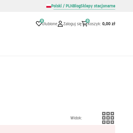
Polski / PLN
Blog
Sklepy stacjonarne
0
0
0,00 zł
Ulubione
Zaloguj się
Koszyk
:
Widok
: