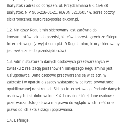
Białystok i adres do doręczeń: ul. Przędzalniana 6K, 15-688
Białystok,
NIP
966-216-01-21,
REGON
521350544, adres poczty
elektronicznej: biuro.rea@podlasiak.com.pl.
1.2. Niniejszy Regulamin skierowany jest zarówno do
konsumentów, jak i do przedsiębiorców korzystających ze Sklepu
Internetowego (z wyjątkiem pkt. 9 Regulaminu, który skierowany
jest wyłącznie do przedsiębiorców).
1.3. Administratorem danych osobowych przetwarzanych w
związku z realizacją postanowień niniejszego Regulaminu jest
Usługodawca. Dane osobowe przetwarzane są w celach, w
zakresie i w oparciu o zasady wskazane w polityce prywatności
opublikowanej na stronach Sklepu Internetowego. Podanie danych
osobowych jest dobrowolne. Każda osoba, której dane osobowe
przetwarza Usługodawca ma prawo do wglądu w ich treść oraz
prawo do ich aktualizacji i poprawiania.
1.4. Definicje: