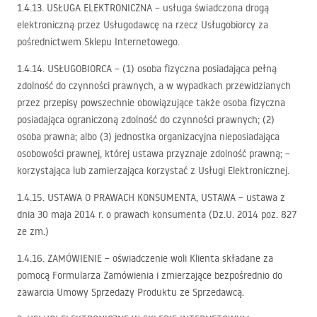
1.4.13.
USŁUGA
ELEKTRONICZNA
– usługa świadczona drogą
elektroniczną przez Usługodawcę na rzecz Usługobiorcy za
pośrednictwem Sklepu Internetowego.
1.4.14.
USŁUGOBIORCA
– (1) osoba fizyczna posiadająca pełną
zdolność do czynności prawnych, a w wypadkach przewidzianych
przez przepisy powszechnie obowiązujące także osoba fizyczna
posiadająca ograniczoną zdolność do czynności prawnych; (2)
osoba prawna; albo (3) jednostka organizacyjna nieposiadająca
osobowości prawnej, której ustawa przyznaje zdolność prawną; –
korzystająca lub zamierzająca korzystać z Usługi Elektronicznej.
1.4.15.
USTAWA
O
PRAWACH
KONSUMENTA
,
USTAWA
– ustawa z
dnia 30 maja 2014 r. o prawach konsumenta (Dz.U. 2014 poz. 827
ze zm.)
1.4.16.
ZAMÓWIENIE
– oświadczenie woli Klienta składane za
pomocą Formularza Zamówienia i zmierzające bezpośrednio do
zawarcia Umowy Sprzedaży Produktu ze Sprzedawcą.