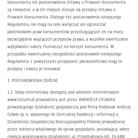
konsumenta niż postanowienia Ustawy o Prawach Konsumenta
są nieważne, a w ich miejsce stosuje się przepisy Ustawy o
Prawach Konsumenta. Dlatego też postanowienia niniejszego
Regulaminu nie mają na celu wyłączać ani ograniczać
jakichkolwiek praw konsumentów przysługujących im na mocy
bezwzględnie wiążących przepisów prawa, a wszelkie ewentualne
wątpliwości należy tłumaczyć na korzyść konsumenta. W
przypadku ewentualnej niezgodności postanowień niniejszego
Regulaminu z powyższymi przepisami, pierwszeństwo mają te
przepisy i należy je stosować.
1.
POSTANOWIENIA
OGÓLNE
1.1. Sklep Internetowy dostępny pod adresem internetowym
www.tutumi.pl prowadzony jest przez
ANDRZEJA
CYLWIKA
prowadzącego działalność gospodarczą pod firmą Podlasiak Andrzej
Cylwik sp. k. wpisanego do Centralnej Ewidencji i Informacji o
Działalności Gospodarczej Rzeczypospolitej Polskiej prowadzonej
przez ministra właściwego do spraw gospodarki, posiadającą: adres
miejsca wykonywania działalności: ul. Przędzalniana 60, 15-688