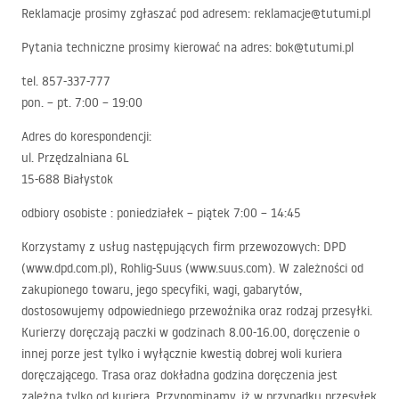
Reklamacje prosimy zgłaszać pod adresem: reklamacje@tutumi.pl
Pytania techniczne prosimy kierować na adres: bok@tutumi.pl
tel. 857-337-777
pon. – pt. 7:00 – 19:00
Adres do korespondencji:
ul. Przędzalniana 6L
15-688 Białystok
odbiory osobiste : poniedziałek – piątek 7:00 – 14:45
Korzystamy z usług następujących firm przewozowych:
DPD
(www.dpd.com.pl), Rohlig-Suus (www.suus.com). W zależności od
zakupionego towaru, jego specyfiki, wagi, gabarytów,
dostosowujemy odpowiedniego przewoźnika oraz rodzaj przesyłki.
Kurierzy doręczają paczki w godzinach 8.00-16.00, doręczenie o
innej porze jest tylko i wyłącznie kwestią dobrej woli kuriera
doręczającego. Trasa oraz dokładna godzina doręczenia jest
zależna tylko od kuriera. Przypominamy, iż w przypadku przesyłek