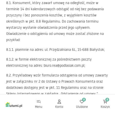
8.1. Konsument, który zawarł umowę na odległość, może w
terminie 14 dni kalendarzowych odstąpić od niej bez podawania
przyczyny i bez ponoszenia kosztów, z wyjątkiem kosztów
określonych w pkt. 8.8 Regulaminu. Do zachowania terminu
wystarczy wysłanie oświadczenia przed jego upływem.
Oświadczenie o odstąpieniu od umowy może zostać złożone na
przykład:
8.1.1. pisemnie na adres: ul. Przędzalniana 6L, 15-688 Białystok;
8.1.2. w formie elektronicznej za pośrednictwem poczty
elektronicznej na adres: biuro.rea@podlasiak.com.pl;
8.2. Przykładowy wzór formularza odstąpienia od umowy zawarty
jest w załączniku nr 2 do Ustawy o Prawach Konsumenta oraz
dodatkowo dostępny jest w pkt. 11 Regulaminu oraz na stronie
Sklepu Internetowego w zakładce „Odstąpienie od umowy ”.
0
0
Konsument może skorzystać z wzoru formularza, jednak nie jest
to obowiązkowe.
Menu
Konto
Ulubione
Koszyk