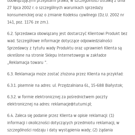
obowiązującymi przepisami prawa, w szczególności ustawą z dnia
27 lipca 2002 r. o szczególnych warunkach sprzedaży
konsumenckiej oraz o zmianie Kodeksu cywilnego (Dz.U. 2002 nr
141, poz. 1176 ze zm.).
6.2. Sprzedawca obowiązany jest dostarczyć Klientowi Produkt bez
wad. Szczegółowe informacje dotyczące odpowiedzialności
Sprzedawcy z tytułu wady Produktu oraz uprawnień Klienta są
określone na stronie Sklepu Internetowego w zakładce
„Reklamacja towaru ”.
6.3. Reklamacja może zostać złożona przez Klienta na przykład:
6.3.1. pisemnie na adres: ul. Przędzalniana 6L, 15-688 Białystok;
6.3.2. w formie elektronicznej za pośrednictwem poczty
elektronicznej na adres: reklamacje@tutumi.pl;
6.4. Zaleca się podanie przez Klienta w opisie reklamacji: (1)
informacji i okoliczności dotyczących przedmiotu reklamacji, w
szczególności rodzaju i daty wystąpienia wady; (2) żądania