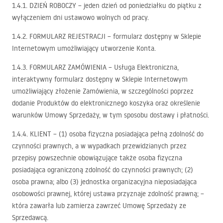
1.4.1.
DZIEŃ
ROBOCZY
– jeden dzień od poniedziałku do piątku z
wyłączeniem dni ustawowo wolnych od pracy.
1.4.2.
FORMULARZ
REJESTRACJI
– formularz dostępny w Sklepie
Internetowym umożliwiający utworzenie Konta.
1.4.3.
FORMULARZ
ZAMÓWIENIA
– Usługa Elektroniczna,
interaktywny formularz dostępny w Sklepie Internetowym
umożliwiający złożenie Zamówienia, w szczególności poprzez
dodanie Produktów do elektronicznego koszyka oraz określenie
warunków Umowy Sprzedaży, w tym sposobu dostawy i płatności.
1.4.4.
KLIENT
– (1) osoba fizyczna posiadająca pełną zdolność do
czynności prawnych, a w wypadkach przewidzianych przez
przepisy powszechnie obowiązujące także osoba fizyczna
posiadająca ograniczoną zdolność do czynności prawnych; (2)
osoba prawna; albo (3) jednostka organizacyjna nieposiadająca
osobowości prawnej, której ustawa przyznaje zdolność prawną; –
która zawarła lub zamierza zawrzeć Umowę Sprzedaży ze
Sprzedawcą.