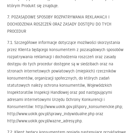
którym Produkt się znajduje.
7.
POZASĄDOWE
SPOSOBY
ROZPATRYWANIA
REKLAMACJI
I
DOCHODZENIA
ROSZCZEŃ
ORAZ
ZASADY
DOSTĘPU
DO
TYCH
PROCEDUR
7.1. Szczegółowe informacje dotyczące możliwości skorzystania
przez Klienta będącego konsumentem z pozasądowych sposobów
rozpatrywania reklamacji i dochodzenia roszczeń oraz zasady
dostępu do tych procedur dostępne są w siedzibach oraz na
stronach internetowych powiatowych (miejskich) rzeczników
konsumentów, organizacji społecznych, do których zadań
statutowych należy ochrona konsumentów, Wojewódzkich
Inspektoratów Inspekcji Handlowej oraz pod następującymi
adresami internetowymi Urzędu Ochrony Konkurencji i
Konsumentów: http://www.uokik.gov.pl/spory_konsumenckie.php;
http://www.uokik.gov.pl/sprawy_indywidualne.php oraz
http://www.uokik.gov.pl/wazne_adresy.php.
7.2. Klient będący konsumentem posiada następujące przykładowe