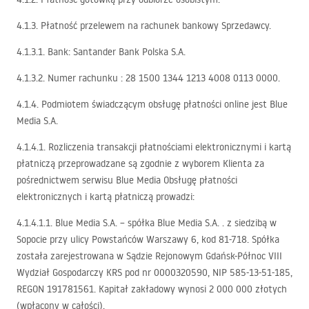
4.1.3. Płatność przelewem na rachunek bankowy Sprzedawcy.
4.1.3.1. Bank: Santander Bank Polska S.A.
4.1.3.2. Numer rachunku : 28 1500 1344 1213 4008 0113 0000.
4.1.4. Podmiotem świadczącym obsługę płatności online jest Blue
Media S.A.
4.1.4.1. Rozliczenia transakcji płatnościami elektronicznymi i kartą
płatniczą przeprowadzane są zgodnie z wyborem Klienta za
pośrednictwem serwisu Blue Media Obsługę płatności
elektronicznych i kartą płatniczą prowadzi:
4.1.4.1.1. Blue Media S.A. – spółka Blue Media S.A. . z siedzibą w
Sopocie przy ulicy Powstańców Warszawy 6, kod 81-718. Spółka
została zarejestrowana w Sądzie Rejonowym Gdańsk-Północ
VIII
Wydział Gospodarczy
KRS
pod nr 0000320590,
NIP
585-13-51-185,
REGON
191781561. Kapitał zakładowy wynosi 2 000 000 złotych
(wpłacony w całości).