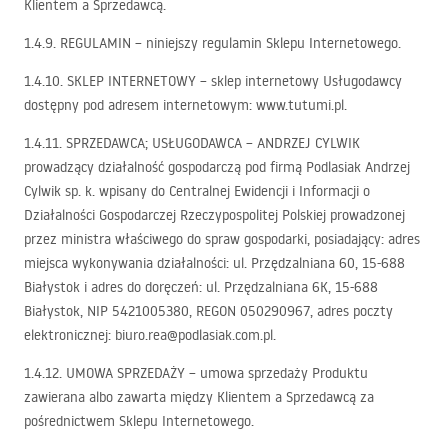
Klientem a Sprzedawcą.
1.4.9.
REGULAMIN
– niniejszy regulamin Sklepu Internetowego.
1.4.10.
SKLEP
INTERNETOWY
– sklep internetowy Usługodawcy
dostępny pod adresem internetowym: www.tutumi.pl.
1.4.11.
SPRZEDAWCA
;
USŁUGODAWCA
–
ANDRZEJ
CYLWIK
prowadzący działalność gospodarczą pod firmą Podlasiak Andrzej
Cylwik sp. k. wpisany do Centralnej Ewidencji i Informacji o
Działalności Gospodarczej Rzeczypospolitej Polskiej prowadzonej
przez ministra właściwego do spraw gospodarki, posiadający: adres
miejsca wykonywania działalności: ul. Przędzalniana 60, 15-688
Białystok i adres do doręczeń: ul. Przędzalniana 6K, 15-688
Białystok,
NIP
5421005380,
REGON
050290967, adres poczty
elektronicznej: biuro.rea@podlasiak.com.pl.
1.4.12.
UMOWA
SPRZEDAŻY
– umowa sprzedaży Produktu
zawierana albo zawarta między Klientem a Sprzedawcą za
pośrednictwem Sklepu Internetowego.