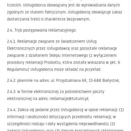
trzecich. Usługobiorca obowiązany jest do wprowadzania danych
zgodnych ze stanem faktycznym. Usługobiorcę obowiązuje zakaz
dostarczania treści o charakterze bezprawnym.
2.4. Tryb postępowania reklamacyjnego:
2.4.1. Reklamacje związane ze świadczeniem Usług
Elektronicznych przez Usługodawcę oraz pozostałe reklamacje
związanie z działaniem Sklepu Internetowego (z wyłączeniem
procedury reklamacji Produktu, która została wskazana w pkt. 6
Regulaminu) Usługobiorca może składać na przykład:
2.4.2. pisemnie na adres: ul. Przędzalniana 6K, 15-688 Białystok;
2.4.3. w formie elektronicznej za pośrednictwem poczty
elektronicznej na adres: reklamacje@tutumi.pl;
2.4.4. Zaleca się podanie przez Usługobiorcę w opisie reklamacji: (1)
informacji i okoliczności dotyczących przedmiotu reklamacji, w
szczególności rodzaju i daty wystąpienia nieprawidłowości; (2)
żądania Usługobiorcy; oraz (3) danych kontaktowych składającego