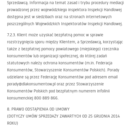
Sprzedawcą. Informacja na temat zasad i trybu procedury mediacji
prowadzonej przez wojewódzkiego inspektora Inspekcji Handlowej
dostępna jest w siedzibach oraz na stronach internetowych
poszczególnych Wojewódzkich Inspektoratów Inspekcji Handlowej.
7.2.3. Klient może uzyskać bezpłatną pomoc w sprawie
rozstrzygnięcia sporu między Klientem, a Sprzedawcą, korzystając
także z bezpłatnej pomocy powiatowego (miejskiego) rzecznika
konsumentów lub organizacji społecznej, do której zadań
statutowych należy ochrona konsumentów (m.in. Federacja
Konsumentów, Stowarzyszenie Konsumentów Polskich). Porady
udzielane są przez Federację Konsumentów pod adresem email
porady@dlakonsumentow.pl oraz przez Stowarzyszenie
Konsumentów Polskich pod bezpłatnym numerem infolinii
konsumenckiej 800 889 866.
8.
PRAWO
ODSTĄPIENIA
OD
UMOWY
(
DOTYCZY
UMÓW
SPRZEDAŻY
ZAWARTYCH
OD 25
GRUDNIA
2014
ROKU
)