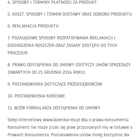
4.
SPOSOBY
I
TERMINY
PŁATNOŚCI
ZA
PRODUKT
5.
KOSZT
,
SPOSOBY
I
TERMIN
DOSTAWY
ORAZ
ODBIORU
PRODUKTU
6.
REKLAMACJA
PRODUKTU
7.
POZASĄDOWE
SPOSOBY
ROZPATRYWANIA
REKLAMACJI
I
DOCHODZENIA
ROSZCZEŃ
ORAZ
ZASADY
DOSTĘPU
DO
TYCH
PROCEDUR
8.
PRAWO
ODSTĄPIENIA
OD
UMOWY
(
DOTYCZY
UMÓW
SPRZEDAŻY
ZAWARTYCH
OD 25
GRUDNIA
2014
ROKU
)
9.
POSTANOWIENIA
DOTYCZĄCE
PRZEDSIĘBIORCÓW
10.
POSTANOWIENIA
KOŃCOWE
11.
WZÓR
FORMULARZA
ODSTĄPIENIA
OD
UMOWY
Sklep Internetowy www.lazienka-rea.pl dba o prawa konsumenta.
Konsument nie może zrzec się praw przyznanych mu w Ustawie o
Prawach Konsumenta. Postanowienia umów mniej korzystne dla