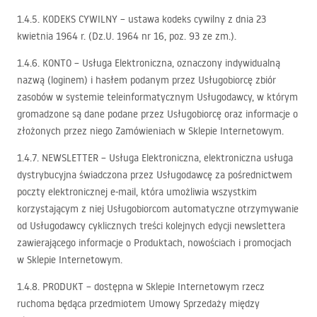
1.4.5.
KODEKS
CYWILNY
– ustawa kodeks cywilny z dnia 23
kwietnia 1964 r. (Dz.U. 1964 nr 16, poz. 93 ze zm.).
1.4.6.
KONTO
– Usługa Elektroniczna, oznaczony indywidualną
nazwą (loginem) i hasłem podanym przez Usługobiorcę zbiór
zasobów w systemie teleinformatycznym Usługodawcy, w którym
gromadzone są dane podane przez Usługobiorcę oraz informacje o
złożonych przez niego Zamówieniach w Sklepie Internetowym.
1.4.7.
NEWSLETTER
– Usługa Elektroniczna, elektroniczna usługa
dystrybucyjna świadczona przez Usługodawcę za pośrednictwem
poczty elektronicznej e-mail, która umożliwia wszystkim
korzystającym z niej Usługobiorcom automatyczne otrzymywanie
od Usługodawcy cyklicznych treści kolejnych edycji newslettera
zawierającego informacje o Produktach, nowościach i promocjach
w Sklepie Internetowym.
1.4.8.
PRODUKT
– dostępna w Sklepie Internetowym rzecz
ruchoma będąca przedmiotem Umowy Sprzedaży między