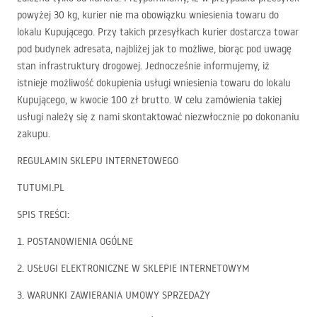
powyżej 30 kg, kurier nie ma obowiązku wniesienia towaru do
lokalu Kupującego. Przy takich przesyłkach kurier dostarcza towar
pod budynek adresata, najbliżej jak to możliwe, biorąc pod uwagę
stan infrastruktury drogowej. Jednocześnie informujemy, iż
istnieje możliwość dokupienia usługi wniesienia towaru do lokalu
Kupującego, w kwocie 100 zł brutto. W celu zamówienia takiej
usługi należy się z nami skontaktować niezwłocznie po dokonaniu
zakupu.
REGULAMIN
SKLEPU
INTERNETOWEGO
TUTUMI
.PL
SPIS
TREŚCI
:
1.
POSTANOWIENIA
OGÓLNE
2.
USŁUGI
ELEKTRONICZNE
W
SKLEPIE
INTERNETOWYM
3.
WARUNKI
ZAWIERANIA
UMOWY
SPRZEDAŻY