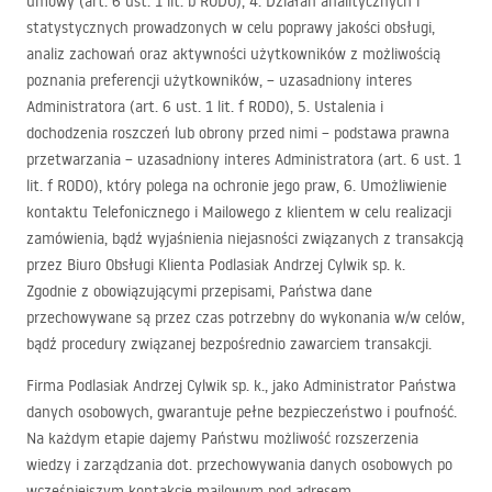
umowy (art. 6 ust. 1 lit. b
RODO
), 4. Działań analitycznych i
statystycznych prowadzonych w celu poprawy jakości obsługi,
analiz zachowań oraz aktywności użytkowników z możliwością
poznania preferencji użytkowników, – uzasadniony interes
Administratora (art. 6 ust. 1 lit. f
RODO
), 5. Ustalenia i
dochodzenia roszczeń lub obrony przed nimi – podstawa prawna
przetwarzania – uzasadniony interes Administratora (art. 6 ust. 1
lit. f
RODO
), który polega na ochronie jego praw, 6. Umożliwienie
kontaktu Telefonicznego i Mailowego z klientem w celu realizacji
zamówienia, bądź wyjaśnienia niejasności związanych z transakcją
przez Biuro Obsługi Klienta Podlasiak Andrzej Cylwik sp. k.
Zgodnie z obowiązującymi przepisami, Państwa dane
przechowywane są przez czas potrzebny do wykonania w/w celów,
bądź procedury związanej bezpośrednio zawarciem transakcji.
Firma Podlasiak Andrzej Cylwik sp. k., jako Administrator Państwa
danych osobowych, gwarantuje pełne bezpieczeństwo i poufność.
Na każdym etapie dajemy Państwu możliwość rozszerzenia
wiedzy i zarządzania dot. przechowywania danych osobowych po
wcześniejszym kontakcie mailowym pod adresem