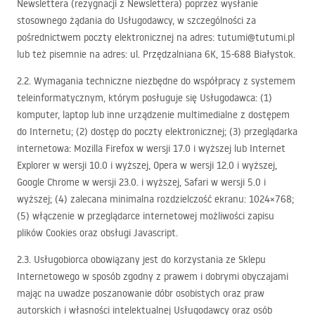
Newslettera (rezygnacji z Newslettera) poprzez wysłanie
stosownego żądania do Usługodawcy, w szczególności za
pośrednictwem poczty elektronicznej na adres: tutumi@tutumi.pl
lub też pisemnie na adres: ul. Przędzalniana 6K, 15-688 Białystok.
2.2. Wymagania techniczne niezbędne do współpracy z systemem
teleinformatycznym, którym posługuje się Usługodawca: (1)
komputer, laptop lub inne urządzenie multimedialne z dostępem
do Internetu; (2) dostęp do poczty elektronicznej; (3) przeglądarka
internetowa: Mozilla Firefox w wersji 17.0 i wyższej lub Internet
Explorer w wersji 10.0 i wyższej, Opera w wersji 12.0 i wyższej,
Google Chrome w wersji 23.0. i wyższej, Safari w wersji 5.0 i
wyższej; (4) zalecana minimalna rozdzielczość ekranu: 1024×768;
(5) włączenie w przeglądarce internetowej możliwości zapisu
plików Cookies oraz obsługi Javascript.
2.3. Usługobiorca obowiązany jest do korzystania ze Sklepu
Internetowego w sposób zgodny z prawem i dobrymi obyczajami
mając na uwadze poszanowanie dóbr osobistych oraz praw
autorskich i własności intelektualnej Usługodawcy oraz osób