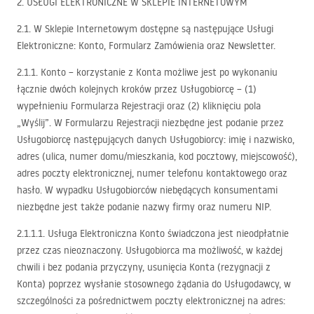
2.
USŁUGI
ELEKTRONICZNE
W
SKLEPIE
INTERNETOWYM
2.1. W Sklepie Internetowym dostępne są następujące Usługi
Elektroniczne: Konto, Formularz Zamówienia oraz Newsletter.
2.1.1. Konto – korzystanie z Konta możliwe jest po wykonaniu
łącznie dwóch kolejnych kroków przez Usługobiorcę – (1)
wypełnieniu Formularza Rejestracji oraz (2) kliknięciu pola
„Wyślij”. W Formularzu Rejestracji niezbędne jest podanie przez
Usługobiorcę następujących danych Usługobiorcy: imię i nazwisko,
adres (ulica, numer domu/mieszkania, kod pocztowy, miejscowość),
adres poczty elektronicznej, numer telefonu kontaktowego oraz
hasło. W wypadku Usługobiorców niebędących konsumentami
niezbędne jest także podanie nazwy firmy oraz numeru
NIP
.
2.1.1.1. Usługa Elektroniczna Konto świadczona jest nieodpłatnie
przez czas nieoznaczony. Usługobiorca ma możliwość, w każdej
chwili i bez podania przyczyny, usunięcia Konta (rezygnacji z
Konta) poprzez wysłanie stosownego żądania do Usługodawcy, w
szczególności za pośrednictwem poczty elektronicznej na adres: