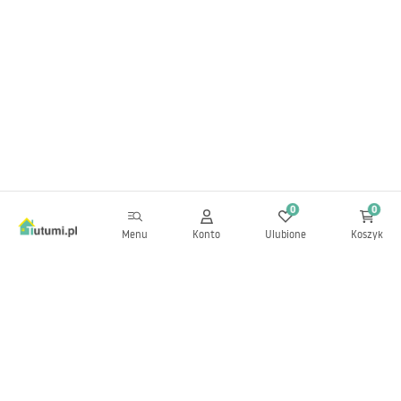
0
0
Menu
Konto
Ulubione
Koszyk
Newsletter
Bądź na bieżąco z nowościami i promocjami!