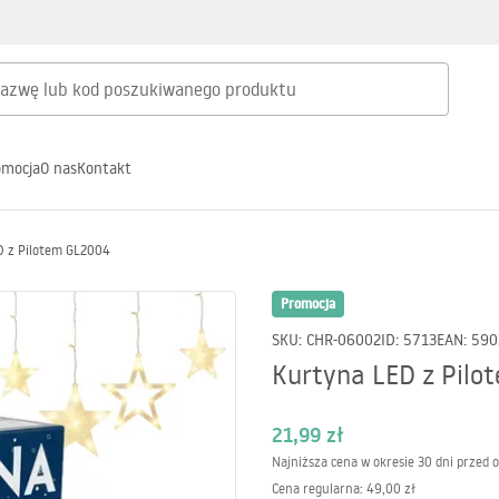
omocja
O nas
Kontakt
D z Pilotem GL2004
Promocja
SKU
:
CHR-06002
ID
:
5713
EAN
:
590
Kurtyna LED z Pil
21,99 zł
Najniższa cena w okresie 30 dni przed 
Cena regularna
:
49,00 zł