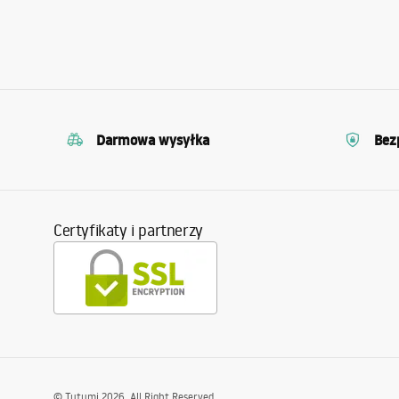
Darmowa wysyłka
Bez
Certyfikaty i partnerzy
©
Tutumi
2026
. All Right Reserved.