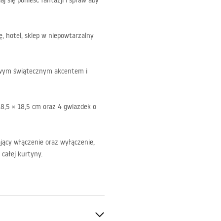
aj się ponieść fantazji i spraw aby
, hotel, sklep w niepowtarzalny
owym świątecznym akcentem i
18,5 × 18,5 cm oraz 4 gwiazdek o
jący włączenie oraz wyłączenie,
 całej kurtyny.