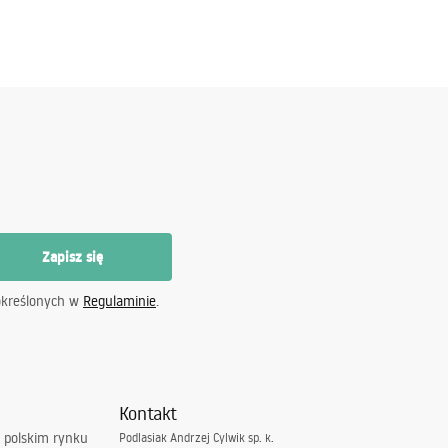
Zapisz się
określonych w
Regulaminie
.
Kontakt
 polskim rynku
Podlasiak Andrzej Cylwik sp. k.