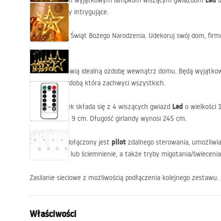
Led
Dzięki naszym wyjątkowym lampkom wiszącym gwiazdom
d
te święta były intrygujące.
Zobacz wszystkie
Ogród
Poczuj magię Świąt Bożego Narodzenia. Udekoruj swój dom, firmę
sposób.
Meble ogrodowe
Lampki stanowią idealną ozdobę wewnątrz domu. Będą wyjątk
oryginalną ozdobą która zachwyci wszystkich.
Prace w ogrodzie
Led
Zestaw lampek składa się z 4 wiszących gwiazd
o wielkości 
Pawilony i altany
wymiarze 9 × 9 cm. Długość girlandy wynosi 245 cm.
pilot
Do zestawu dołączony jest
zdalnego sterowania, umożliwia
Osłony i Maty
rozświetlenie lub ściemnienie, a także tryby migotania/świecenia
Wózki i taczki
Zasilanie sieciowe z możliwością podłączenia kolejnego zestawu.
Dekoracje
Właściwości