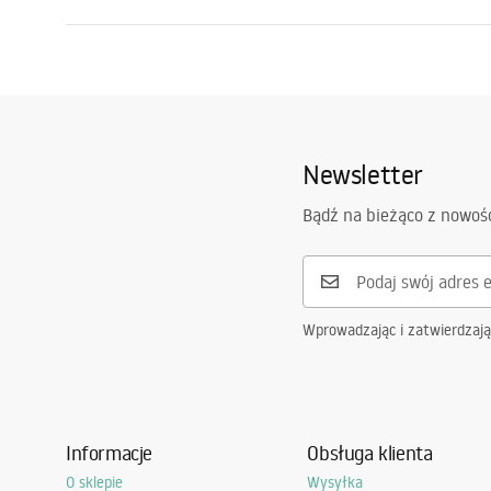
Oświetlenie ogrodowe
Ilość lampek LED
92
Programator
Plaża
Tak
Klasa szczelności
IP44
Turystyka
Atesty
CE
Newsletter
Zasilanie i pobór prądu
Zasilanie s
Parasole
Bądź na bieżąco z nowoś
Kod producenta
GL2004
Zobacz wszystkie
Wprowadzając i zatwierdzaj
Informacje
Obsługa klienta
O sklepie
Wysyłka