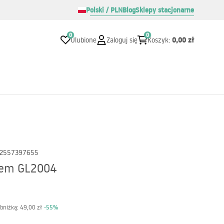
Polski / PLN
Blog
Sklepy stacjonarne
0
0
0,00 zł
Ulubione
Zaloguj się
Koszyk
:
2557397655
otem GL2004
-
55
%
obniżką:
49,00 zł