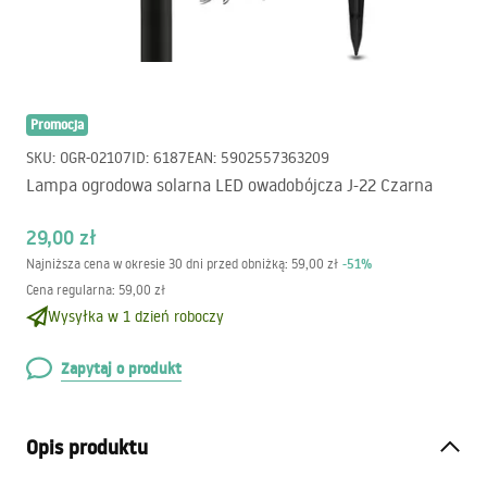
Promocja
SKU
:
OGR-02107
ID
:
6187
EAN
:
5902557363209
Lampa ogrodowa solarna LED owadobójcza J-22 Czarna
29,00 zł
-
51
%
Najniższa cena w okresie 30 dni przed obniżką:
59,00 zł
Cena regularna
:
59,00 zł
Wysyłka w 1 dzień roboczy
Zapytaj o produkt
Opis produktu