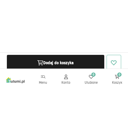
Dodaj do koszyka
0
0
Menu
Konto
Ulubione
Koszyk
Newsletter
Bądź na bieżąco z nowościami i promocjami!