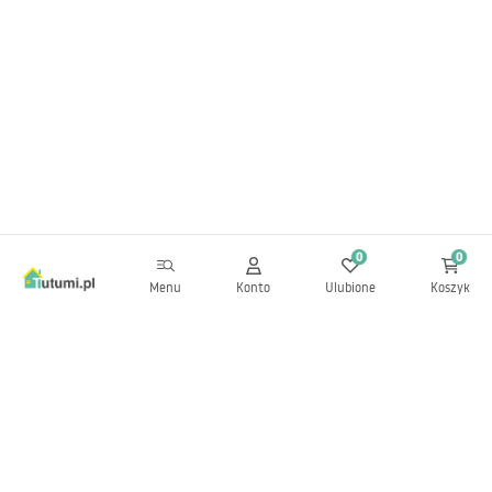
0
0
Menu
Konto
Ulubione
Koszyk
Newsletter
Bądź na bieżąco z nowościami i promocjami!