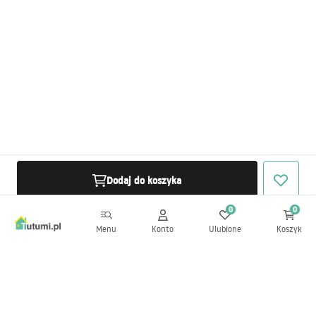
Dodaj do koszyka
0
0
Menu
Konto
Ulubione
Koszyk
Newsletter
Bądź na bieżąco z nowościami i promocjami!