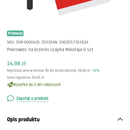
Promocja
SKU
:
CHR-00004
ID
:
2501
EAN
:
5902557355624
Pokrowiec na krzesło czapka Mikołaja 6 szt
14,99 zł
-
48
%
Najniższa cena w okresie 30 dni przed obniżką:
29,00 zł
Cena regularna
:
29,00 zł
Wysyłka do 2 dni roboczych
Zapytaj o produkt
Opis produktu