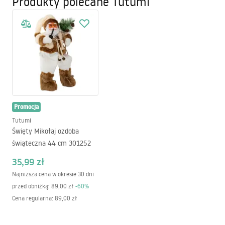
Produkty polecane Tutumi
Wysokość
58
Szerokość
52
Kolor
czerwony
Materiał
poliester
Gwarancja
24 miesiące
Kod producenta
380667
Promocja
Tutumi
Święty Mikołaj ozdoba
świąteczna 44 cm 301252
35,99 zł
Najniższa cena w okresie 30 dni
przed obniżką:
89,00 zł
-
60
%
Cena regularna
:
89,00 zł