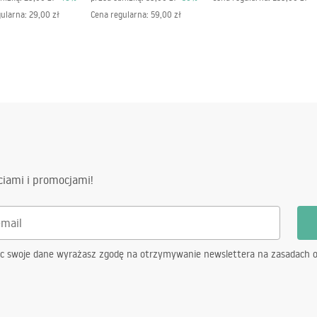
ia, korytarz/schody, kuchnia,
gularna
:
29,00 zł
Cena regularna
:
59,00 zł
nia, uniwersalne
sokości
ciami i promocjami!
ąc swoje dane wyrażasz zgodę na otrzymywanie newslettera na zasadach 