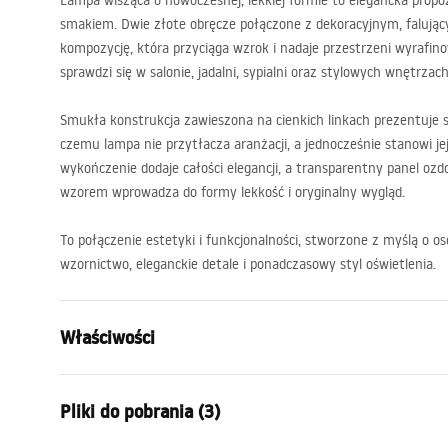
Lampa wisząca o nowoczesnej, lekkiej formie to elegancka prop
smakiem. Dwie złote obręcze połączone z dekoracyjnym, faluj
Zobacz wszystkie
kompozycję, która przyciąga wzrok i nadaje przestrzeni wyrafin
Ogród
sprawdzi się w salonie, jadalni, sypialni oraz stylowych wnętrza
Meble ogrodowe
Smukła konstrukcja zawieszona na cienkich linkach prezentuje si
czemu lampa nie przytłacza aranżacji, a jednocześnie stanowi je
wykończenie dodaje całości elegancji, a transparentny panel o
Prace w ogrodzie
wzorem wprowadza do formy lekkość i oryginalny wygląd.
Pawilony i altany
To połączenie estetyki i funkcjonalności, stworzone z myślą o o
wzornictwo, eleganckie detale i ponadczasowy styl oświetlenia.
Osłony i Maty
Właściwości
Wózki i taczki
Model
G146-2CP
Dekoracje
Pliki do pobrania (3)
Rodzaj lampy
Sufitowa - w