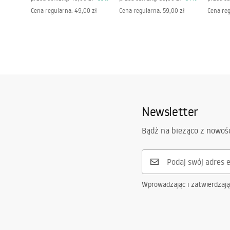
Pomieszczenie
biuro, jadaln
Cena regularna
:
49,00 zł
Cena regularna
:
59,00 zł
Cena re
salon, sypial
Maksymalna moc żarówki
-
Moc
50W
cechy dodatkowe
regulacja wy
Newsletter
Bądź na bieżąco z nowoś
Wprowadzając i zatwierdzaj