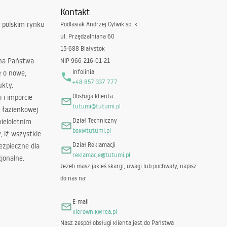
Kontakt
 polskim rynku
Podlasiak Andrzej Cylwik sp. k.
ul. Przędzalniana 60
15-688 Białystok
 na Państwa
NIP 966-216-01-21
Infolinia
ę o nowe,
+48 857 337 777
ukty.
Obsługa klienta
i i imporcie
tutumi@tutumi.pl
 łazienkowej
Dział Techniczny
wieloletnim
bok@tutumi.pl
 iż wszystkie
Dział Reklamacji
ezpieczne dla
reklamacje@tutumi.pl
jonalne.
Jeżeli masz jakieś skargi, uwagi lub pochwały, napisz
do nas na:
E-mail
kierownik@rea.pl
Nasz zespół obsługi klienta jest do Państwa