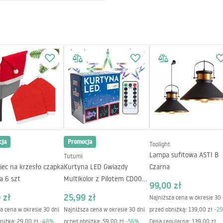
ukcja montażu
L_G146-2CP.pdf
20V - ~240V
zywo sztuczne
 lm
parentny
e źródło LED
cja
Promocja
Toolight
e źródło LED
Lampa sufitowa ASTI B
Tutumi
iec na krzesło czapka
Kurtyna LED Gwiazdy
Czarna
a 6 szt
Multikolor z Pilotem CD002-
99,00 zł
138
 zł
25,99 zł
Najniższa cena w okresie 30 
a cena w okresie 30 dni
Najniższa cena w okresie 30 dni
przed obniżką:
139,00 zł
-
29
niżką:
29,00 zł
-
48
%
przed obniżką:
59,00 zł
-
56
%
Cena regularna
:
139,00 zł