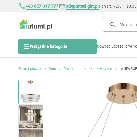
+48 857 337 777
sklep@toolight.pl
Pon-Pt: 7:00 – 19:00
Nowości
Bestsellery
Pr
Wszystkie kategorie
Dom
Strona główna
Dom
Oświetlenie
Lampy wiszące
LAMPA SUF
Boże Narodzenie
Salon
Sypialnia
Kuchnia Łazienka