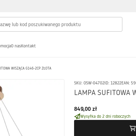
omocja
O nas
Kontakt
ITOWA WISZĄCA G146-2CP ZŁOTA
SKU
:
OSW-04702
ID
:
12822
EAN
:
59
LAMPA SUFITOWA W
849,00 zł
Wysyłka do 2 dni roboczych