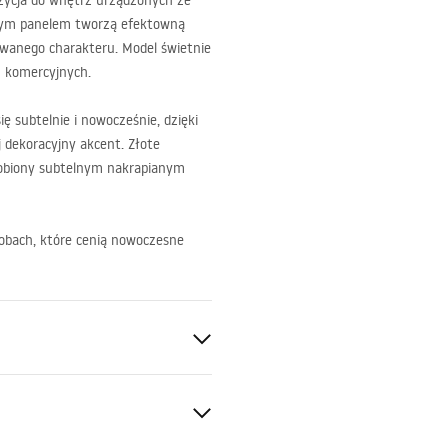
ozycja do wnętrz urządzonych ze
ącym panelem tworzą efektowną
owanego charakteru. Model świetnie
ch komercyjnych.
ę subtelnie i nowocześnie, dzięki
j dekoracyjny akcent. Złote
zdobiony subtelnym nakrapianym
sobach, które cenią nowoczesne
isząca