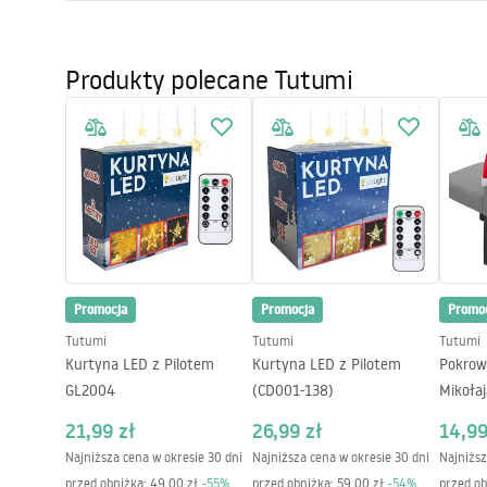
Długość (mm)
600
mm
Oświetlenie ogrodowe
Warunki bezpieczeństwa
Szerokość (mm)
600
mm
Instr
WARUNKI_BEZPIECZENSTWA_LAMP
Produkty polecane Tutumi
MANUA
Wysokość (mm)
Plaża
1300
mm
Y.pdf
Długość przewodu (mm)
1200
mm
Turystyka
Zasilanie
sieciowe ~2
Instrukcja montażu
Materiał wykonania
metal, twor
MANUAL_G146-2CP.pdf
Parasole
Strumień świetlny
3001 - 3500
Kolor lampy
złoty, trans
Zobacz wszystkie
Liczba punktów światła
zintegrowan
Promocja
Promocja
Promo
Zastosowany gwint
zintegrowan
Tutumi
Tutumi
Tutumi
Barwa światła
neutralna
Kurtyna LED z Pilotem
Kurtyna LED z Pilotem
Pokrow
Temperatura barwy
4000K
GL2004
(CD001-138)
Mikołaj
Klasa energetyczna
G
21,99 zł
26,99 zł
14,99
Najniższa cena w okresie 30 dni
Klasa szczelności
Najniższa cena w okresie 30 dni
IP20
Najniższ
przed obniżką:
49,00 zł
-
55
%
przed obniżką:
59,00 zł
-
54
%
przed ob