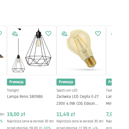
Promocja
Promocja
Promocja
Toolight
Spectrum LED
Toolight
Lampa Reno 180986
Żarówka LED Ciepła E-27
Lampa Kinkie
230V 4.9W COG Edison
Metalowy 392205 Różowe
14459
Złoto
19,00 zł
11,49 zł
7,99 zł
dni
%
Najniższa cena w okresie 30 dni
Najniższa cena w okresie 30 dni
Najniższa cena 
przed obniżką:
59,00 zł
-
68
%
przed obniżką:
11,99 zł
-
4
%
przed obniżką: