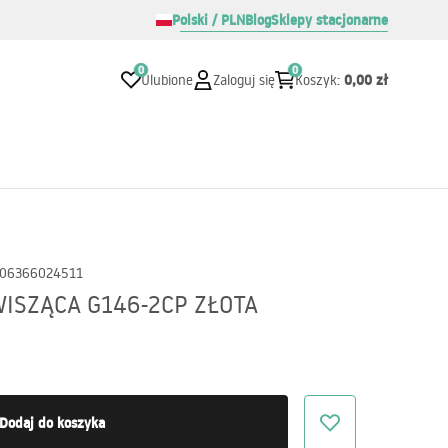
Polski / PLN
Blog
Sklepy stacjonarne
0
0
0,00 zł
Ulubione
Zaloguj się
Koszyk
:
06366024511
ISZĄCA G146-2CP ZŁOTA
Dodaj do koszyka