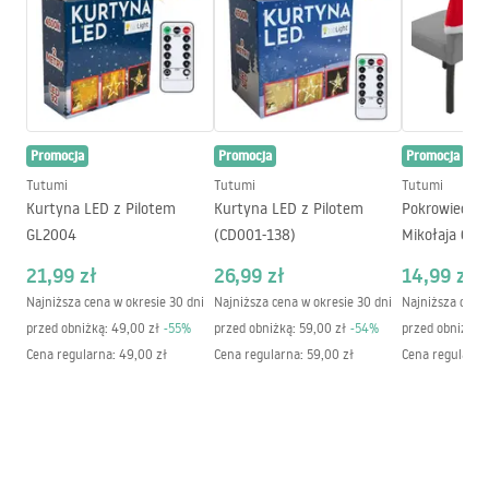
Średnica (mm)
49
mm
Długość (mm)
59
mm
stopień ochrony
IP20
Model
WOJ 13266
Promocja
Promocja
Promocja
Wskaźnik oddawania barw
RA > 80
(CRI)
Tutumi
Tutumi
Tutumi
Kurtyna LED z Pilotem
Kurtyna LED z Pilotem
Pokrowiec na
Kąt rozsyłu światła
120
°
GL2004
(CD001-138)
Mikołaja 6 sz
Klasa energetyczna
F
21,99 zł
26,99 zł
14,99 zł
Zużycie energii przez 1000
6
kWh
Najniższa cena w okresie 30 dni
Najniższa cena w okresie 30 dni
Najniższa cena 
godzin
przed obniżką:
49,00 zł
-
55
%
przed obniżką:
59,00 zł
-
54
%
przed obniżką:
Średnia trwałość znamionowa
17000
h
Cena regularna
:
49,00 zł
Cena regularna
:
59,00 zł
Cena regularna