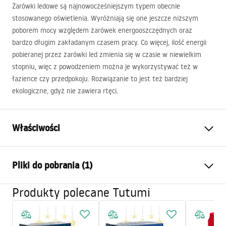
Żarówki ledowe są najnowocześniejszym typem obecnie
stosowanego oświetlenia. Wyróżniają się one jeszcze niższym
poborem mocy względem żarówek energooszczędnych oraz
bardzo długim zakładanym czasem pracy. Co więcej, ilość energii
pobieranej przez żarówki led zmienia się w czasie w niewielkim
stopniu, więc z powodzeniem można je wykorzystywać też w
łazience czy przedpokoju. Rozwiązanie to jest też bardziej
ekologiczne, gdyż nie zawiera rtęci.
Właściwości
Moc [W]
6
W
Pliki do pobrania (1)
Zastosowany gwint
GU-10
Temperatura barwowa (K)
6000
K
Produkty polecane Tutumi
etykieta energetyczna
Temperatura barwowa
zimna
13266.pdf
Strumień świetlny
540
lm