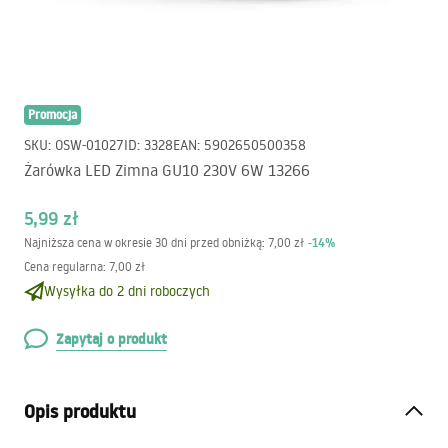
Promocja
SKU
:
OSW-01027
ID
:
3328
EAN
:
5902650500358
Żarówka LED Zimna GU10 230V 6W 13266
5,99 zł
-
14
%
Najniższa cena w okresie 30 dni przed obniżką:
7,00 zł
Cena regularna
:
7,00 zł
Wysyłka do 2 dni roboczych
Zapytaj o produkt
Opis produktu