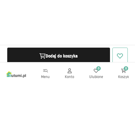
Dodaj do koszyka
0
0
Menu
Konto
Ulubione
Koszyk
Newsletter
Bądź na bieżąco z nowościami i promocjami!