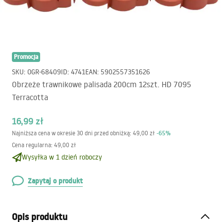
Promocja
SKU
:
OGR-68409
ID
:
4741
EAN
:
5902557351626
Obrzeże trawnikowe palisada 200cm 12szt. HD 7095
Terracotta
16,99 zł
-
65
%
Najniższa cena w okresie 30 dni przed obniżką:
49,00 zł
Cena regularna
:
49,00 zł
Wysyłka w 1 dzień roboczy
Zapytaj o produkt
Opis produktu