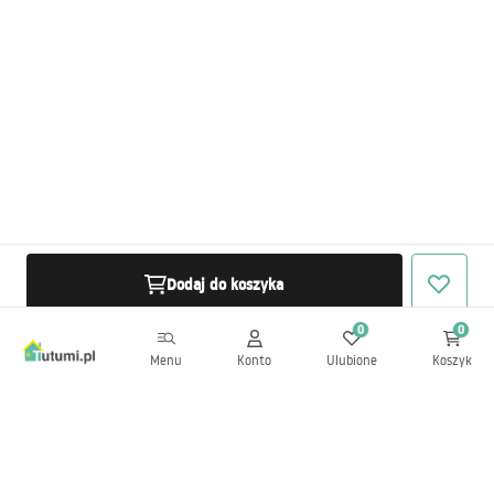
Dodaj do koszyka
0
0
Menu
Konto
Ulubione
Koszyk
Newsletter
Bądź na bieżąco z nowościami i promocjami!