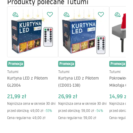
Produkty polecane Tutumi
Kolor
Terracotta
Promocja
Promocja
Promocja
Tutumi
Tutumi
Tutumi
Kurtyna LED z Pilotem
Kurtyna LED z Pilotem
Pokrowiec na
GL2004
(CD001-138)
Mikołaja 6 sz
21,99 zł
26,99 zł
14,99 zł
Najniższa cena w okresie 30 dni
Najniższa cena w okresie 30 dni
Najniższa cena 
przed obniżką:
49,00 zł
-
55
%
przed obniżką:
59,00 zł
-
54
%
przed obniżką:
Cena regularna
:
49,00 zł
Cena regularna
:
59,00 zł
Cena regularna