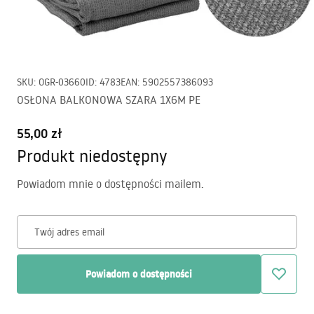
SKU
:
OGR-03660
ID
:
4783
EAN
:
5902557386093
OSŁONA BALKONOWA SZARA 1X6M PE
55,00 zł
Produkt niedostępny
Powiadom mnie o dostępności mailem.
Twój adres email
Powiadom o dostępności