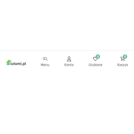
0
0
Menu
Konto
Ulubione
Koszyk
Newsletter
Bądź na bieżąco z nowościami i promocjami!