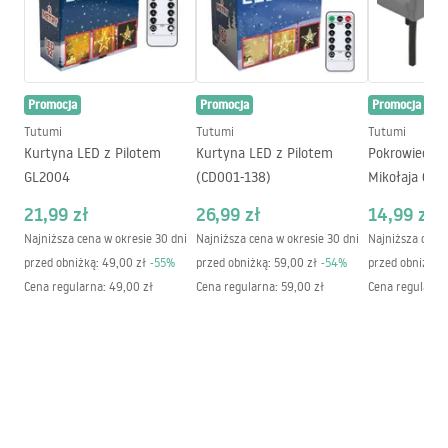
Promocja
Promocja
Promocja
Tutumi
Tutumi
Tutumi
Kurtyna LED z Pilotem
Kurtyna LED z Pilotem
Pokrowiec na
GL2004
(CD001-138)
Mikołaja 6 sz
21,99 zł
26,99 zł
14,99 zł
Najniższa cena w okresie 30 dni
Najniższa cena w okresie 30 dni
Najniższa cena 
przed obniżką:
49,00 zł
-
55
%
przed obniżką:
59,00 zł
-
54
%
przed obniżką:
Cena regularna
:
49,00 zł
Cena regularna
:
59,00 zł
Cena regularna