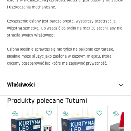
osłony w nieskazitelnej czystości. Materiał jest odporny na zacieki
i uszkodzenia mechaniczne.
Czyszczenie osłony jest bardzo proste, wystarczy przetrzeć ją
wilgotną szmatką, lub wsadzić do pralki na max 30 stopni, aby nie
straciła swoich właściwości.
Osłona idealnie sprawdzi się nie tylko na balkonie czy tarasie,
idealnie może służyć jako zasłona w każdym miejscu, które
chcemy odseparować lub które ma zapewnić prywatność.
Właściwości
Produkty polecane Tutumi
Długość (mm)
6000
mm
Wysokość (mm)
940
mm
Materiał
polietylen