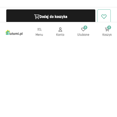
Dodaj do koszyka
0
0
Menu
Konto
Ulubione
Koszyk
Newsletter
Bądź na bieżąco z nowościami i promocjami!
Zapisz się
Wprowadzając i zatwierdzając swoje dane wyrażasz zgodę na