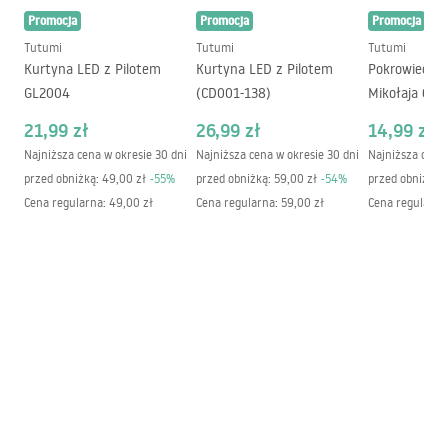
Gwarancja
24 miesiące
Promocja
Promocja
Promocja
Tutumi
Tutumi
Tutumi
Kurtyna LED z Pilotem
Kurtyna LED z Pilotem
Pokrowiec na
GL2004
(CD001-138)
Mikołaja 6 sz
21,99 zł
26,99 zł
14,99 zł
Najniższa cena w okresie 30 dni
Najniższa cena w okresie 30 dni
Najniższa cena 
przed obniżką:
49,00 zł
-
55
%
przed obniżką:
59,00 zł
-
54
%
przed obniżką:
Cena regularna
:
49,00 zł
Cena regularna
:
59,00 zł
Cena regularna