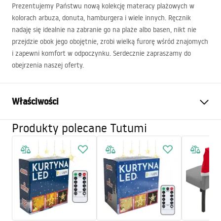
Prezentujemy Państwu nową kolekcję materacy plażowych w
kolorach arbuza, donuta, hamburgera i wiele innych. Ręcznik
nadaję się idealnie na zabranie go na plaże albo basen, nikt nie
przejdzie obok jego obojętnie, zrobi wielką furorę wśród znajomych
i zapewni komfort w odpoczynku. Serdecznie zapraszamy do
obejrzenia naszej oferty.
Właściwości
Produkty polecane Tutumi
Typ włókien
zwykłe
Skład
80% poliester 20% poliamid
Gramatura
100-200 GSM
Pojemność
Nie
Rozmiar ręcznika
śr. 150 cm
Zastosowanie ręcznika
kąpielowy