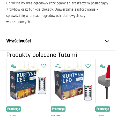
Uniwersalny wąż ogrodowy rozciągany ze zraszaczem posiadający
7 trybów oraz funkcję blokady. Uniwersalne zastosowanie –
sprawdzi się w pracach ogrodowych, domowych czy
warsztatowych.
Właściwości
Produkty polecane Tutumi
Gwarancja
24 miesiące
Kolor
Zielony
Skład zestawu
Długość węża
15 m
Materiał
PVC
Średnica podłączenia:
1/2 cala
Promocja
Promocja
Promocja
Tutumi
Tutumi
Tutumi