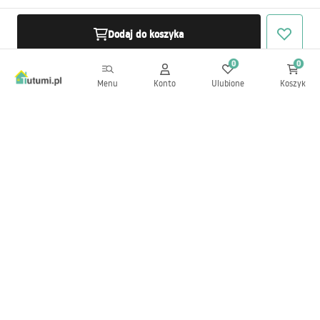
Dodaj do koszyka
0
0
Menu
Konto
Ulubione
Koszyk
Newsletter
Bądź na bieżąco z nowościami i promocjami!
Zapisz się
Wprowadzając i zatwierdzając swoje dane wyrażasz zgodę na
otrzymywanie newslettera na zasadach określonych w