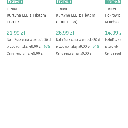
Promocja
Promocja
Promocja
Barwa światła
neutralna
Label_2555759_big_color.pdf
Tutumi
Tutumi
Tutumi
Temperatura barwy
4000K
Kurtyna LED z Pilotem
Kurtyna LED z Pilotem
Pokrowiec na
Źródło światła w komplecie
Tak
GL2004
(CD001-138)
Mikołaja 6 sz
Klasa energetyczna
G
21,99 zł
26,99 zł
14,99 zł
Klasa szczelności
IP20
Najniższa cena w okresie 30 dni
Najniższa cena w okresie 30 dni
Najniższa cena 
przed obniżką:
49,00 zł
-
55
%
przed obniżką:
59,00 zł
-
54
%
przed obniżką:
Pomieszczenie
biuro, jadalnia, korytarz/schody,
Cena regularna
:
49,00 zł
Cena regularna
:
59,00 zł
Cena regularna
kuchnia, salon, sypialnia,
uniwersalne
Maksymalna moc żarówki
-
Moc
30W