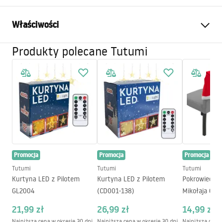
Właściwości
Produkty polecane Tutumi
Szerokość (mm)
2
mm
Długość (mm)
100
mm
Gwarancja
24 miesiące
Materiał
PVC
Ilość elementów
10
szt
Kod producenta
OGR-03401
Promocja
Promocja
Promocja
Tutumi
Tutumi
Tutumi
Kurtyna LED z Pilotem
Kurtyna LED z Pilotem
Pokrowiec na
GL2004
(CD001-138)
Mikołaja 6 sz
21,99 zł
26,99 zł
14,99 zł
Najniższa cena w okresie 30 dni
Najniższa cena w okresie 30 dni
Najniższa cena 